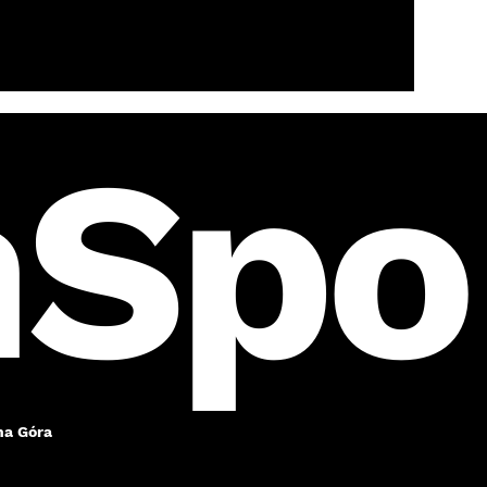
Spo
na Góra