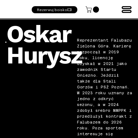
Rezerwuj boisko
Oskar
Reprezentant Falubazu
Hurysz
Zielona Góra. Karierę
rozpoczął w 2019
roku, licencję
uzyskał w 2021 jako
zawodnik Startu
Gniezno. Jeździł
także dla Stali
Gorzów i PSŻ Poznań.
W 2023 roku uznany za
jedno z odkryć
sezonu, a w 2024
zdobył srebro MMPPK i
przedłużył kontrakt z
Falubazem do 2026
roku. Poza sportem
interesuje się