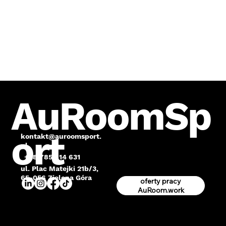
AuRoomSp
ort
kontakt@auroomsport.
pl
+48 785 614 631
ul. Plac Matejki 21b/3,
65-056 Zielona Góra
oferty pracy
AuRoom.work